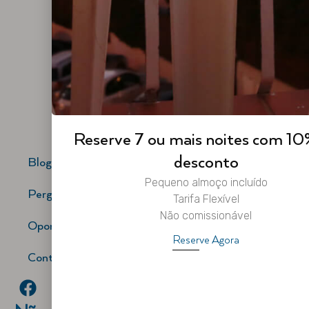
+
9
5
C
p
m
n
s
Reserve 7 ou mais noites com 10
desconto
Blog
Pequeno almoço incluído
Perguntas Frequentes
Tarifa Flexível
Não comissionável
Oportunidade de Carreira
Reserve Agora
Contactos