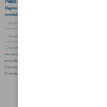
Não quer perder o contacto?
Registe-se para se manter a par das nossas ofertas e
novidades
Li, compreendi e autorizo a recolha e processamento dos dados
introduzidos no formulário de acordo com a nossa política de
privacidade.
Este site está protegido por reCAPTCHA, aplicando-se a
Politica de
Privacidade
e
Termos e Condições
da Google.
ENVIAR