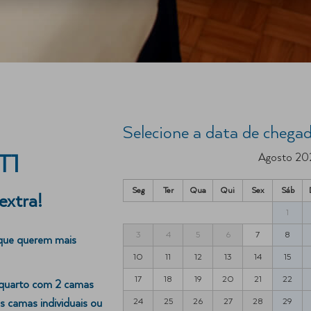
Selecione a data de chegad
Agosto 20
T1
Seg
Ter
Qua
Qui
Sex
Sáb
extra!
1
3
4
5
6
7
8
 que querem mais
10
11
12
13
14
15
17
18
19
20
21
22
uarto com 2 camas
24
25
26
27
28
29
s camas individuais ou