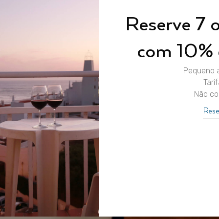
Reserve 7 o
com 10% 
Pequeno a
Tarif
Não co
Rese