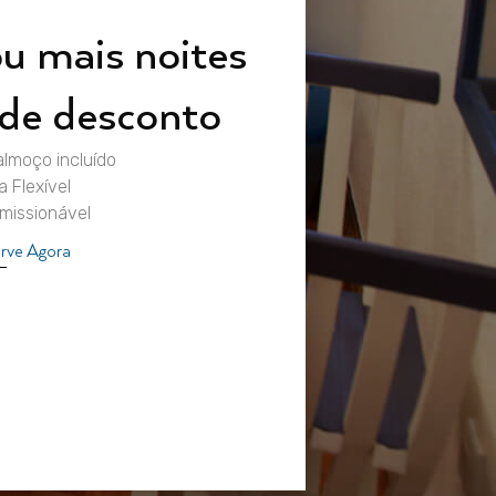
u mais noites
de desconto
lmoço incluído
a Flexível
missionável
rve Agora