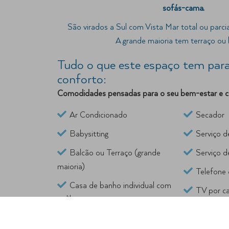
sofás-cama.
São virados a Sul com Vista Mar total ou parcia
A grande maioria tem terraço ou 
Tudo o que este espaço tem para
conforto:
Comodidades pensadas para o seu bem-estar e co
Ar Condicionado
Secador
Babysitting
Serviço d
Balcão ou Terraço (grande
Serviço d
maioria)
Telefone 
Casa de banho individual com
TV por c
poliban
Wi-Fi gra
Cofre de aluguer