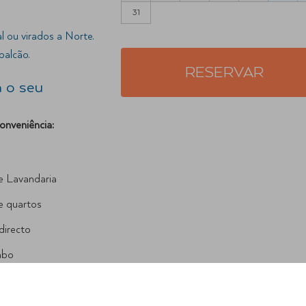
31
l ou virados a Norte.
balcão.
RESERVAR
 o seu
nveniência:
e Lavandaria
e quartos
directo
abo
tuito